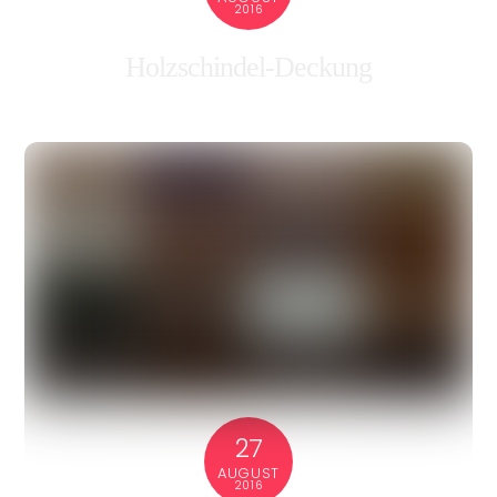
2016
Holzschindel-Deckung
27
AUGUST
2016