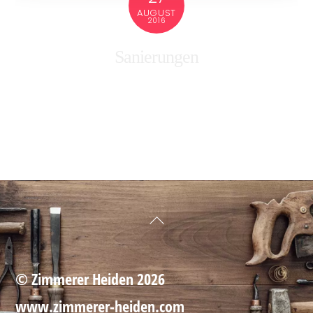
AUGUST
2016
Sanierungen
Back
To
Top
©
Zimmerer Heiden
2026
www.zimmerer-heiden.com