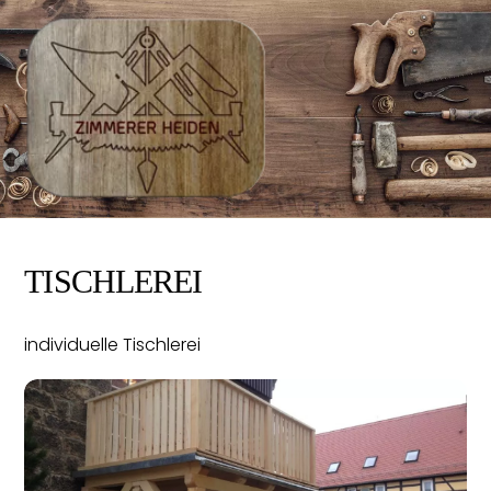
Skip
Men
to
content
TISCHLEREI
individuelle Tischlerei