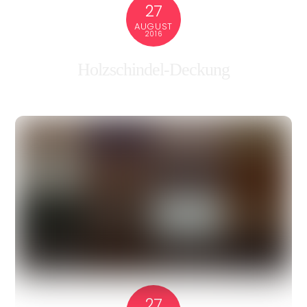
27
AUGUST
2016
Holzschindel-Deckung
27