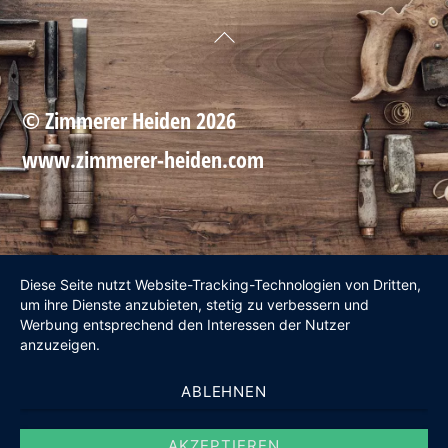
Back
To
Top
©
Zimmerer Heiden
2026
www.zimmerer-heiden.com
Diese Seite nutzt Website-Tracking-Technologien von Dritten,
um ihre Dienste anzubieten, stetig zu verbessern und
Werbung entsprechend den Interessen der Nutzer
anzuzeigen.
ABLEHNEN
AKZEPTIEREN