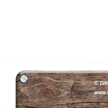
©
Zim
www.z