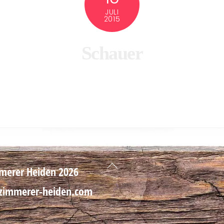
JULI
2015
Schauer
Back
merer Heiden
2026
To
Top
immerer-heiden.com