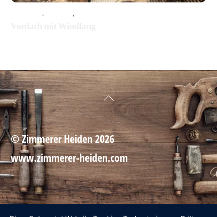
ALLGEMEIN
,
HOLZBAU
,
TISCHLEREI
Vordach mit Windfang
Back
To
Top
©
Zimmerer Heiden
2026
www.zimmerer-heiden.com