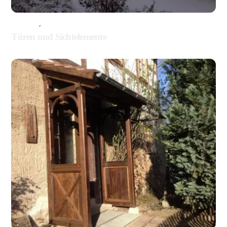
BALKONE
,
HOLZBAU
Türen und Sichtelemente