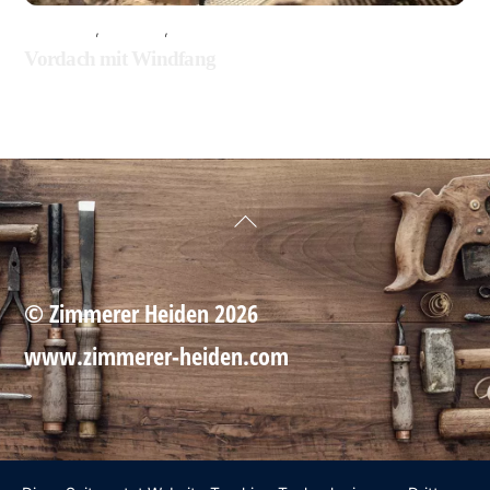
ALLGEMEIN
,
HOLZBAU
,
TISCHLEREI
Vordach mit Windfang
Back
To
Top
©
Zimmerer Heiden
2026
www.zimmerer-heiden.com