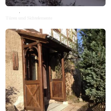
BALKONE
,
HOLZBAU
Türen und Sichtelemente